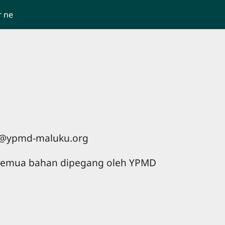
r ne
nfo@ypmd-maluku.org
k semua bahan dipegang oleh YPMD