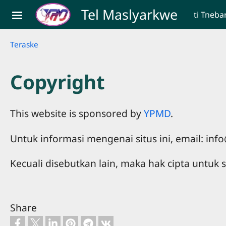
Skip to main content
Tel Maslyarkwe
ti Tneba
Breadcrumb
Teraske
Copyright
This website is sponsored by
YPMD
.
Untuk informasi mengenai situs ini, email: i
Kecuali disebutkan lain, maka hak cipta untu
Share