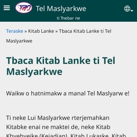
Skip to main content
Tel Maslyarkwe
Se
ti Tnebar ne
Breadcrumb
Teraske
Kitab Lanke
Tbaca Kitab Lanke ti Tel
Maslyarkwe
Tbaca Kitab Lanke ti Tel
Maslyarkwe
Waikw o hatnimakw a manal Tel Maslyarw e!
Ti neke Lui Maslyarkwe rterjemahkan
Kitabke enai ne maktei de, neke Kitab
Khyehyeike (Kejadian), Kitab Lukaske, Kitab